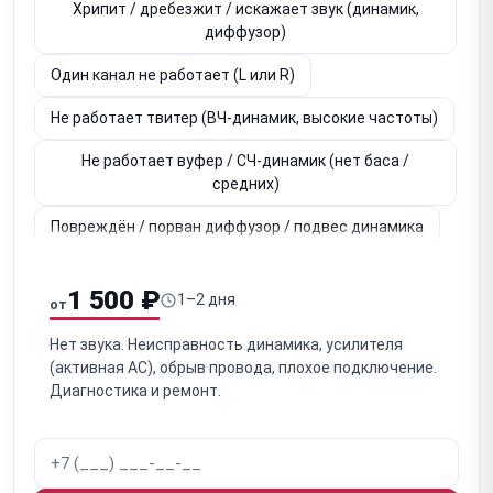
Хрипит / дребезжит / искажает звук (динамик,
диффузор)
Один канал не работает (L или R)
Не работает твитер (ВЧ-динамик, высокие частоты)
Не работает вуфер / СЧ-динамик (нет баса /
средних)
Повреждён / порван диффузор / подвес динамика
Неисправен кроссовер / разделительный фильтр
(пассивные)
1 500 ₽
1–2 дня
от
Окисление / обрыв клемм / внутренней проводки
Нет звука. Неисправность динамика, усилителя
(пассивные)
(активная АС), обрыв провода, плохое подключение.
Диагностика и ремонт.
Акустическая утечка / щели в корпусе (влияет на
звук)
Засорён / заткнут фазоинвертор / порт (ухудшение
баса)