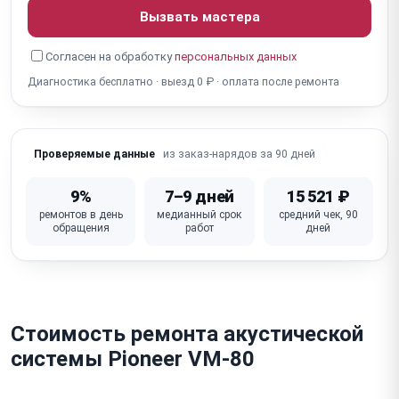
Вызвать мастера
Для активных: не включается / нет питания
Согласен на обработку
персональных данных
Для активных: перегрев / отключается (усилитель)
Диагностика бесплатно · выезд 0 ₽ · оплата после ремонта
Для активных: фон / шум 50 Гц (усилитель, земля)
Для активных: не работают разъёмы (XLR, RCA,
из заказ-нарядов за 90 дней
Проверяемые данные
Jack)
Для активных: не работают кнопки / регуляторы
9%
7–9 дней
15 521 ₽
(громкость, EQ)
ремонтов в день
медианный срок
средний чек, 90
обращения
работ
дней
Для активных: неисправна плата усилителя / DSP
Стоимость ремонта акустической
системы Pioneer VM-80