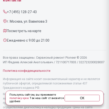
Контакты
Прайс-лист
Напольных пылесосов
+7 (495) 128-27-43
Срочный ремонт
Эффекторов
г. Москва, ул. Вавилова 3
Доставка и способы оплаты
Фенов
Посмотреть на карте
Диагностика
Утюгов
Ежедневно с 9:00 до 21:00
Контакты
Увлажнителей воздуха
Стайлеров
Все права защищены. Сервисный ремонт Pioneer © 2026
ИП Фадеев Алексей Анатольевич / 721100717003 / 322723200028007
Секвенсоров
Политика конфиденциальности
Отпаривателей
Информация на сайте носит ознакомительный характер и не является
публичной офертой, определяемой положениями статьи 437
Наушников
Гражданского кодекса РФ.
Микшерных пультов
Мы специализируемся на обслуживании и ремонте техники Pioneer, но не
Пользуясь сайтом, вы принимаете
ОК
политику куки
. Так наш сайт становится
являемся их официальным представителем. Предоставляем
удобнее
Вертикальных пылесосов
профессиональные услуги после истечения гарантии, а также
осуществляем диагностику и наладку продукции. Цены на сайте