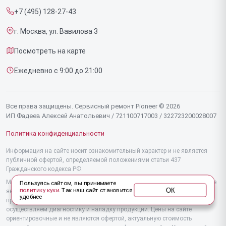
Напольных пылесосов
+7 (495) 128-27-43
Срочный ремонт
Эффекторов
г. Москва, ул. Вавилова 3
Доставка и способы оплаты
Фенов
Посмотреть на карте
Диагностика
Утюгов
Ежедневно с 9:00 до 21:00
Контакты
Увлажнителей воздуха
Стайлеров
Все права защищены. Сервисный ремонт Pioneer © 2026
ИП Фадеев Алексей Анатольевич / 721100717003 / 322723200028007
Секвенсоров
Политика конфиденциальности
Отпаривателей
Информация на сайте носит ознакомительный характер и не является
публичной офертой, определяемой положениями статьи 437
Наушников
Гражданского кодекса РФ.
Микшерных пультов
Мы специализируемся на обслуживании и ремонте техники Pioneer, но не
Пользуясь сайтом, вы принимаете
ОК
политику куки
. Так наш сайт становится
являемся их официальным представителем. Предоставляем
удобнее
Вертикальных пылесосов
профессиональные услуги после истечения гарантии, а также
осуществляем диагностику и наладку продукции. Цены на сайте
ориентировочные и не являются офертой, актуальную стоимость
Микроволновых печей