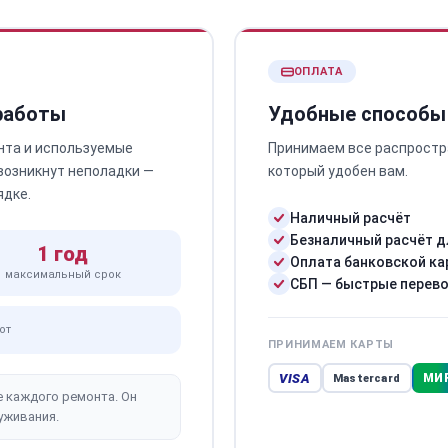
ОПЛАТА
 работы
Удобные способы
нта и используемые
Принимаем все распростр
 возникнут неполадки —
который удобен вам.
ядке.
Наличный расчёт
Безналичный расчёт д
1 год
Оплата банковской ка
максимальный срок
СБП — быстрые перев
от
ПРИНИМАЕМ КАРТЫ
VISA
МИ
Mastercard
е каждого ремонта. Он
уживания.