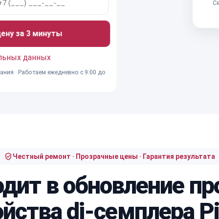
Се
ну за 3 минуты
льных данных
ания · Работаем ежедневно с 9:00 до
Честный ремонт · Прозрачные цены · Гарантия результата
одит в обновление п
йства dj-семплера P