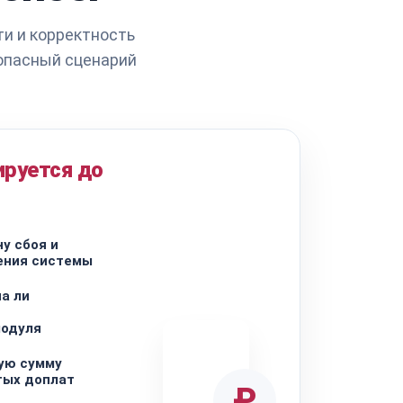
и и корректность
зопасный сценарий
ируется до
у сбоя и
ения системы
а ли
и
модуля
ую сумму
тых доплат
₽