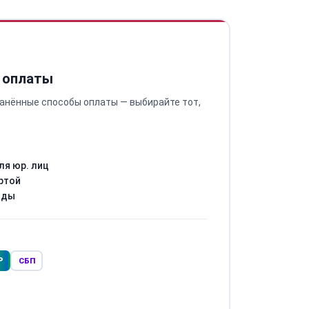
 оплаты
анённые способы оплаты — выбирайте тот,
ля юр. лиц
ртой
оды
Р
СБП