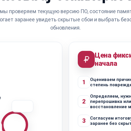
 мы проверяем текущую версию ПО, состояние памят
могает заранее увидеть скрытые сбои и выбрать бе
обновления.
Цена фикс
начала
Оцениваем причин
1
степень поврежд
Определяем, нужн
и
2
перепрошивка ил
восстановление 
Согласуем итогов
3
заранее без скры