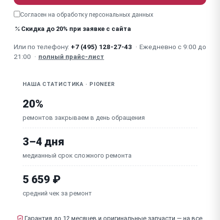
Не работает / залипает кнопка (Mute, Solo, PFL,
Согласен на обработку
персональных данных
Phase)
Скидка до 20% при заявке с сайта
Перегрев / шумит вентилятор (цифровые пульты)
Или по телефону:
+7 (495) 128-27-43
·
Ежедневно с 9:00 до
21:00
·
полный прайс-лист
Неисправна основная плата / DSP-процессор
НАША СТАТИСТИКА · PIONEER
20%
ремонтов закрываем в день обращения
3–4 дня
медианный срок сложного ремонта
5 659 ₽
средний чек за ремонт
Гарантия до 12 месяцев и оригинальные запчасти — на все