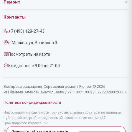
Ремонт
Гарантия
Роботов-пылесосов
Контакты
Прайс-лист
Напольных пылесосов
+7 (495) 128-27-43
Срочный ремонт
Эффекторов
г. Москва, ул. Вавилова 3
Доставка и способы оплаты
Фенов
Посмотреть на карте
Диагностика
Утюгов
Ежедневно с 9:00 до 21:00
Контакты
Увлажнителей воздуха
Стайлеров
Все права защищены. Сервисный ремонт Pioneer © 2026
ИП Фадеев Алексей Анатольевич / 721100717003 / 322723200028007
Секвенсоров
Политика конфиденциальности
Отпаривателей
Информация на сайте носит ознакомительный характер и не является
публичной офертой, определяемой положениями статьи 437
Наушников
Гражданского кодекса РФ.
Микшерных пультов
Мы специализируемся на обслуживании и ремонте техники Pioneer, но не
Пользуясь сайтом, вы принимаете