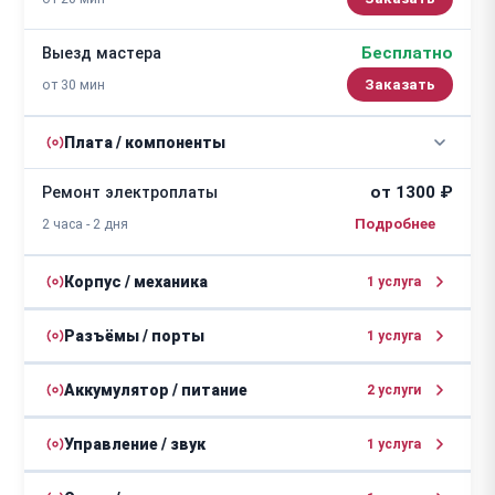
Бесплатно
Выезд мастера
от 30 мин
Заказать
Плата / компоненты
от 1300 ₽
Ремонт электроплаты
2 часа - 2 дня
Корпус / механика
1 услуга
от 1100 ₽
Ремонт корпуса
Разъёмы / порты
1 услуга
2 часа - 2 дня
от 1800 ₽
Замена разъемов
Аккумулятор / питание
2 услуги
1 - 3 дня
от 2500 ₽
Ремонт цепи питания
Управление / звук
1 услуга
2 - 4 дня
от 1600 ₽
Замена эквалайзеров