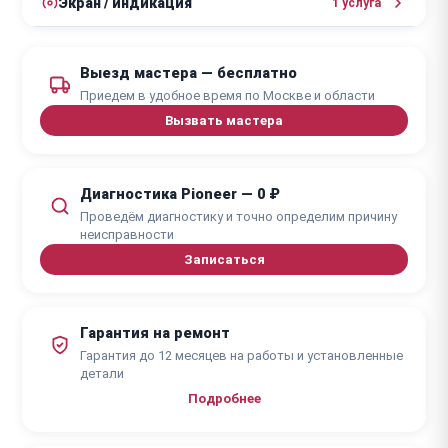
Экран / индикация
1 услуга
от 1700 ₽
Ремонт блока питаниями
1 - 3 дня
от 1000 ₽
Замена дисплея
2 - 5 дней
Выезд мастера — бесплатно
1 - 3 дня
Приедем в удобное время по Москве и области
Вызвать мастера
Диагностика Pioneer — 0 ₽
Проведём диагностику и точно определим причину
неисправности
Записаться
Гарантия на ремонт
Гарантия до 12 месяцев на работы и установленные
детали
Подробнее