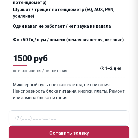
потенциометр)
Шуршит / трещит потенциометр (EQ, AUX, PAN,
усиление)
Один канал не работает / нет звука из канала
Фон 50 Гц / шум / помехи (земляная петля, питание)
Не работает фантомное питание +48В
1500 руб
(конденсаторный микрофон)
Не работает встроенный эффект-процессор
1–2 дня
(реверб, хорус, дилей)
не включается / нет питания
Не работает USB / FireWire интерфейс (запись в
DAW)
Микшерный пульт не включается, нет питания.
Не работает / нет изображения дисплей / тачскрин
Неисправность блока питания, кнопки, платы. Ремонт
(цифровые)
или замена блока питания.
Зависает / сбой прошивки / сцены не сохраняются
(цифровые)
Телефон
Не работает / повреждён входной XLR / Jack
разъём
Оставить заявку
Не работает выходной XLR / Jack / RCA разъём