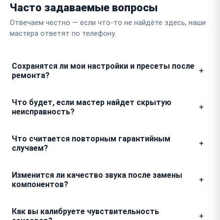
Часто задаваемые вопросы
Отвечаем честно — если что-то не найдёте здесь, наши
мастера ответят по телефону.
Сохранятся ли мои настройки и пресеты после
ремонта?
Мы понимаем, как важно для диджея сохранить
Что будет, если мастер найдет скрытую
выверенную конфигурацию каналов и эффектов. При
неисправность?
проведении аппаратных работ мы стараемся не
затрагивать программную часть, поэтому все ваши
Если в процессе разборки обнаружится дефект, не
Что считается повторным гарантийным
пользовательские настройки остаются на месте в
заявленный при приемке, мы обязательно свяжемся
случаем?
95 процентах случаев.
с вами. Мы не выполняем дополнительные работы и
не увеличиваем стоимость чека без вашего
Гарантия покрывает неисправность, если тот же
Изменится ли качество звука после замены
предварительного одобрения.
узел вышел из строя снова при соблюдении правил
компонентов?
эксплуатации. Например, если мы меняли
изношенный фейдер и он перестал реагировать или
Мы используем комплектующие, которые
Как вы калибруете чувствительность
начал шуметь в течение гарантийного периода, мы
полностью соответствуют аудио-характеристикам