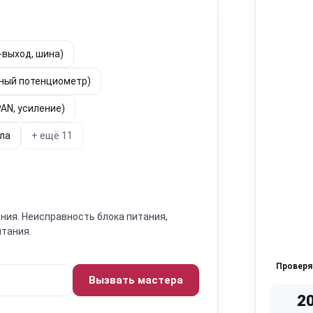
-выход, шина)
йный потенциометр)
AN, усиление)
ала
+ ещё 11
ния. Неисправность блока питания,
итания.
Провер
Вызвать мастера
2