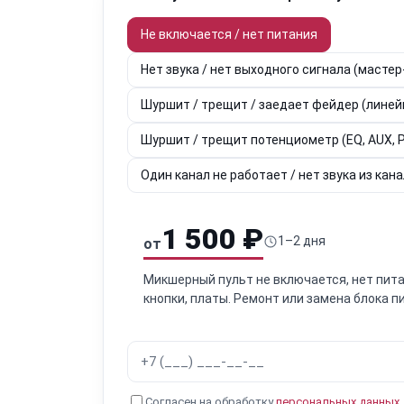
Не включается / нет питания
Нет звука / нет выходного сигнала (мастер
Шуршит / трещит / заедает фейдер (лине
Шуршит / трещит потенциометр (EQ, AUX, P
Один канал не работает / нет звука из кан
1 500 ₽
1–2 дня
от
Микшерный пульт не включается, нет пита
кнопки, платы. Ремонт или замена блока п
Согласен на обработку
персональных данных