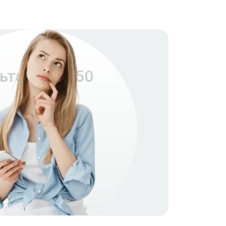
ьта DJM-450