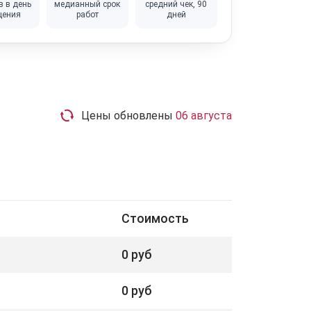
в в день
медианный срок
средний чек, 90
щения
работ
дней
Цены обновлены
06 августа
Стоимость
0 руб
0 руб