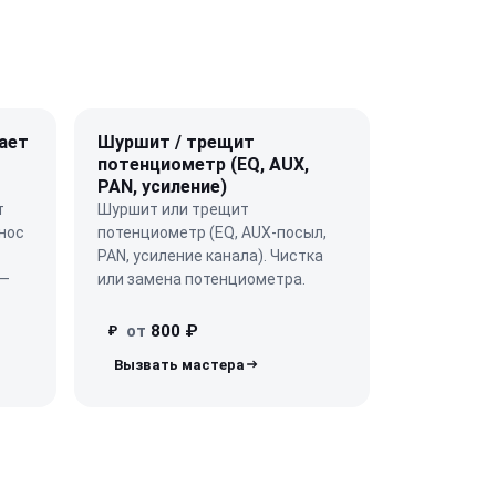
ает
Шуршит / трещит
потенциометр (EQ, AUX,
PAN, усиление)
т
Шуршит или трещит
нос
потенциометр (EQ, AUX-посыл,
PAN, усиление канала). Чистка
 —
или замена потенциометра.
от
800 ₽
₽