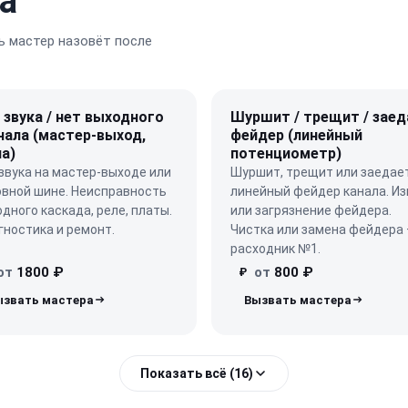
а
 мастер назовёт после
 звука / нет выходного
Шуршит / трещит / заед
нала (мастер-выход,
фейдер (линейный
а)
потенциометр)
звука на мастер-выходе или
Шуршит, трещит или заедае
овной шине. Неисправность
линейный фейдер канала. Из
дного каскада, реле, платы.
или загрязнение фейдера.
ностика и ремонт.
Чистка или замена фейдера
расходник №1.
от
1800 ₽
от
800 ₽
₽
Показать всё (16)