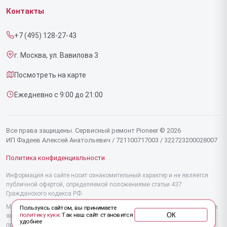
Гарантия
Роботов-пылесосов
Контакты
Прайс-лист
Напольных пылесосов
+7 (495) 128-27-43
Срочный ремонт
Эффекторов
г. Москва, ул. Вавилова 3
Доставка и способы оплаты
Фенов
Посмотреть на карте
Диагностика
Утюгов
Ежедневно с 9:00 до 21:00
Контакты
Увлажнителей воздуха
Стайлеров
Все права защищены. Сервисный ремонт Pioneer © 2026
ИП Фадеев Алексей Анатольевич / 721100717003 / 322723200028007
Секвенсоров
Политика конфиденциальности
Отпаривателей
Информация на сайте носит ознакомительный характер и не является
публичной офертой, определяемой положениями статьи 437
Наушников
Гражданского кодекса РФ.
Микшерных пультов
Мы специализируемся на обслуживании и ремонте техники Pioneer, но не
Пользуясь сайтом, вы принимаете
ОК
политику куки
. Так наш сайт становится
являемся их официальным представителем. Предоставляем
удобнее
Вертикальных пылесосов
профессиональные услуги после истечения гарантии, а также