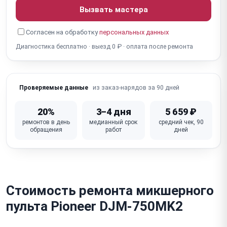
Вызвать мастера
(цифровые)
Зависает / сбой прошивки / сцены не сохраняются
Согласен на обработку
персональных данных
(цифровые)
Диагностика бесплатно · выезд 0 ₽ · оплата после ремонта
Не работает / повреждён входной XLR / Jack
разъём
из заказ-нарядов за 90 дней
Проверяемые данные
Не работает выходной XLR / Jack / RCA разъём
Не работает / залипает кнопка (Mute, Solo, PFL,
20%
3–4 дня
5 659 ₽
Phase)
ремонтов в день
медианный срок
средний чек, 90
обращения
работ
дней
Перегрев / шумит вентилятор (цифровые пульты)
Неисправна основная плата / DSP-процессор
Стоимость ремонта микшерного
пульта Pioneer DJM-750MK2