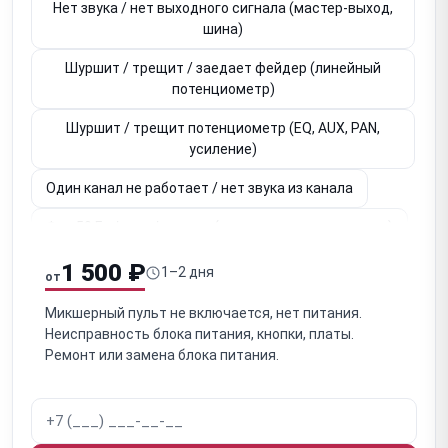
Нет звука / нет выходного сигнала (мастер-выход,
шина)
Шуршит / трещит / заедает фейдер (линейный
потенциометр)
Шуршит / трещит потенциометр (EQ, AUX, PAN,
усиление)
Один канал не работает / нет звука из канала
Фон 50 Гц / шум / помехи (земляная петля, питание)
Не работает фантомное питание +48В
1 500 ₽
1–2 дня
от
(конденсаторный микрофон)
Микшерный пульт не включается, нет питания.
Не работает встроенный эффект-процессор
Неисправность блока питания, кнопки, платы.
(реверб, хорус, дилей)
Ремонт или замена блока питания.
Не работает USB / FireWire интерфейс (запись в
DAW)
Не работает / нет изображения дисплей / тачскрин