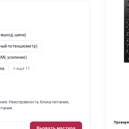
-выход, шина)
йный потенциометр)
AN, усиление)
ала
+ ещё 11
ния. Неисправность блока питания,
итания.
Провер
Вызвать мастера