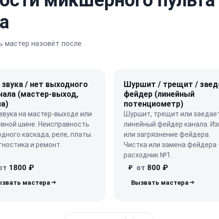
а
 мастер назовёт после
 звука / нет выходного
Шуршит / трещит / заед
нала (мастер-выход,
фейдер (линейный
а)
потенциометр)
звука на мастер-выходе или
Шуршит, трещит или заедае
овной шине. Неисправность
линейный фейдер канала. Из
дного каскада, реле, платы.
или загрязнение фейдера.
ностика и ремонт.
Чистка или замена фейдера
расходник №1.
от
1800 ₽
от
800 ₽
₽