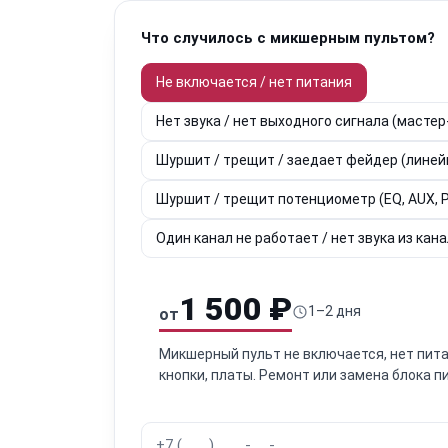
Что случилось с микшерным пультом?
Не включается / нет питания
Нет звука / нет выходного сигнала (мастер
Шуршит / трещит / заедает фейдер (лине
Шуршит / трещит потенциометр (EQ, AUX, P
Один канал не работает / нет звука из кан
1 500 ₽
1–2 дня
от
Микшерный пульт не включается, нет пита
кнопки, платы. Ремонт или замена блока п