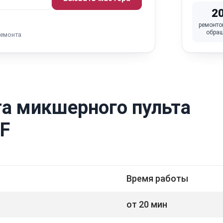
2
ремонто
обра
ремонта
а микшерного пульта
LF
Время работы
от 20 мин