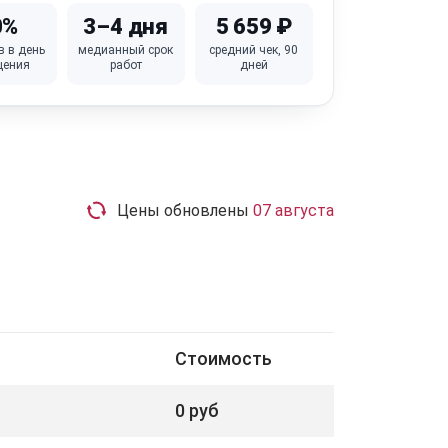
0%
3–4 дня
5 659 ₽
в в день
медианный срок
средний чек, 90
щения
работ
дней
Цены обновлены
07 августа
Стоимость
0 руб