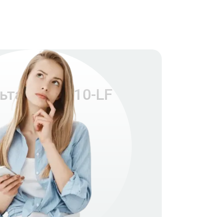
ьта DJM-V10-LF