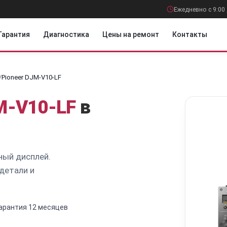
Ежедневно с 9:00 
Гарантия
Диагностика
Цены на ремонт
Контакты
/
Pioneer DJM-V10-LF
M-V10-LF
в
ный дисплей.
детали и
.
арантия 12 месяцев