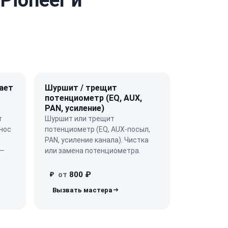
ает
Шуршит / трещит
потенциометр (EQ, AUX,
PAN, усиление)
т
Шуршит или трещит
нос
потенциометр (EQ, AUX-посыл,
PAN, усиление канала). Чистка
 —
или замена потенциометра.
от
800 ₽
₽