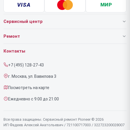
VISA
МИР
Сервисный центр
О нашем сервисе
Ремонт
Гарантия
Роботов-пылесосов
Контакты
Прайс-лист
Напольных пылесосов
+7 (495) 128-27-43
Срочный ремонт
Эффекторов
г. Москва, ул. Вавилова 3
Доставка и способы оплаты
Фенов
Посмотреть на карте
Диагностика
Утюгов
Ежедневно с 9:00 до 21:00
Контакты
Увлажнителей воздуха
Стайлеров
Все права защищены. Сервисный ремонт Pioneer © 2026
ИП Фадеев Алексей Анатольевич / 721100717003 / 322723200028007
Секвенсоров