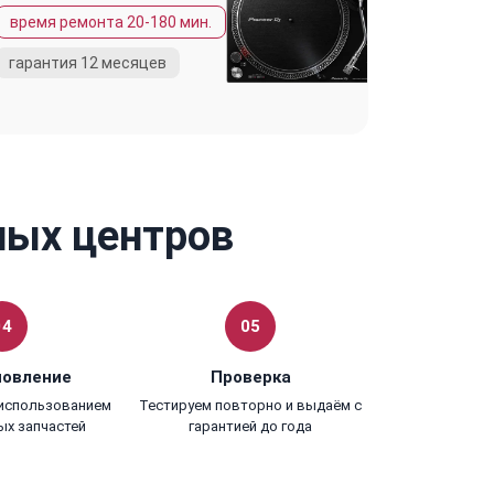
ных центров
04
05
новление
Проверка
 использованием
Тестируем повторно и выдаём с
ых запчастей
гарантией до года