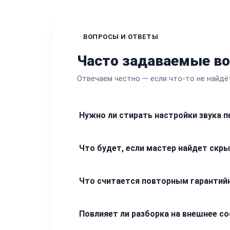
ВОПРОСЫ И ОТВЕТЫ
Часто задаваемые в
Отвечаем честно — если что-то не найдё
Нужно ли стирать настройки звука п
При обслуживании ваша вертушка не под
Что будет, если мастер найдет скр
останутся на месте. Мы не затрагиваем 
функционала.
Мы строго придерживаемся политики сог
Что считается повторным гарантий
процессе разборки Pioneer обнаружится
началом работ.
Гарантия действует на выполненную рабо
Повлияет ли разборка на внешнее с
Например, если мы меняли тонарм и он с