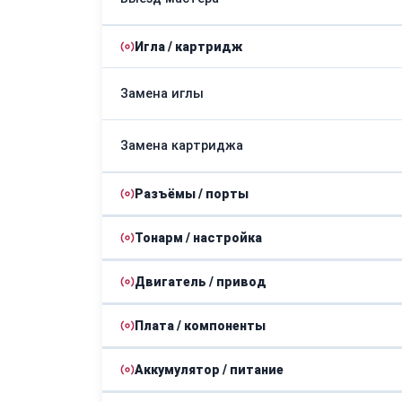
Игла / картридж
Замена иглы
Замена картриджа
Разъёмы / порты
Тонарм / настройка
Ремонт контактов
Двигатель / привод
Настройка тонарма
Плата / компоненты
Замена ремня
Ремонт антискейтинга
Аккумулятор / питание
Ремонт контроллера
Ремонт мотора
Замена тонарма