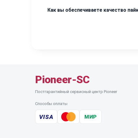
Мы используем специализированный инст
Как вы обеспечиваете качество пай
винил-проигрывателя. Все корпусные эле
При восстановлении аудиовыходов мы ис
отсутствие искажений звука. После мон
Pioneer-SC
Постгарантийный сервисный центр Pioneer
Способы оплаты
VISA
МИР