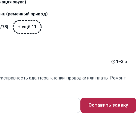
ация звука)
ень (ременный привод)
/78)
+ ещё 11
1–3 ч
еисправность адаптера, кнопки, проводки или платы. Ремонт
Оставить заявку