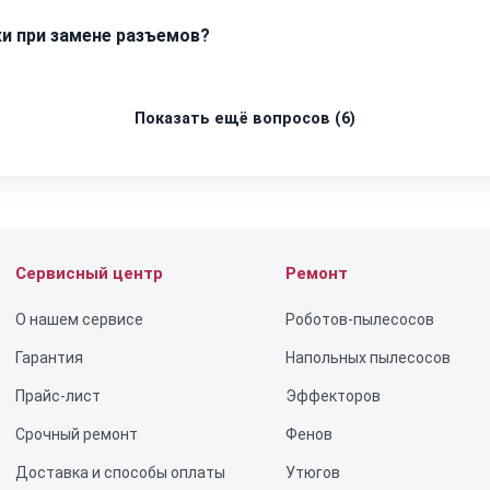
румент для прецизионной техники, который исключает появле
ки при замене разъемов?
менты после сборки будут плотно прилегать друг к другу, сохр
пользуем припой с высоким содержанием серебра, что гарант
тажа каждый разъем проходит проверку на совместимость с к
Показать ещё вопросов (6)
Сервисный центр
Ремонт
О нашем сервисе
Роботов-пылесосов
Гарантия
Напольных пылесосов
Прайс-лист
Эффекторов
Срочный ремонт
Фенов
Доставка и способы оплаты
Утюгов