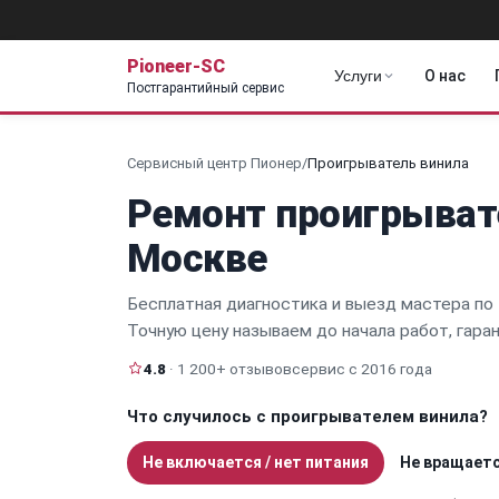
Pioneer-SC
Услуги
О нас
Постгарантийный сервис
Сервисный центр Пионер
/
Проигрыватель винила
Ремонт проигрывате
Москве
Бесплатная диагностика и выезд мастера по 
Точную цену называем до начала работ, гара
4.8
· 1 200+ отзывов
сервис с 2016 года
Что случилось с проигрывателем винила?
Не включается / нет питания
Не вращаетс