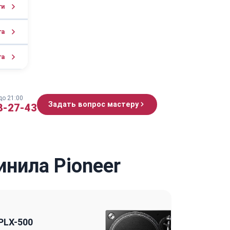
ги
га
га
до 21:00
Задать вопрос мастеру
8-27-43
нила Pioneer
PLX-500