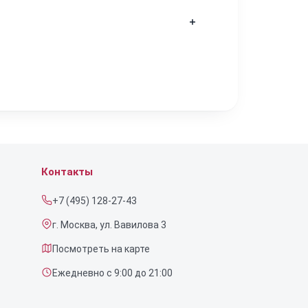
ние царапин или зазоров на деталях
аняя заводской вид изделия.
ирует стабильный контакт и
абелями любых стандартов.
Контакты
+7 (495) 128-27-43
г. Москва, ул. Вавилова 3
Посмотреть на карте
Ежедневно с 9:00 до 21:00