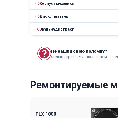
Корпус / механика
Замена проводки
Ремонт платы
Замена подшипников
Диск / платтер
Замена амортизаторов
Замена внешнего блока
Звук / аудиотракт
Замена диска
Замена крышки
Ремонт встроенного фонокорректора
Ремонт корпуса
Не нашли свою поломку?
Опишите проблему — подскажем причи
Ремонтируемые мо
PLX-1000