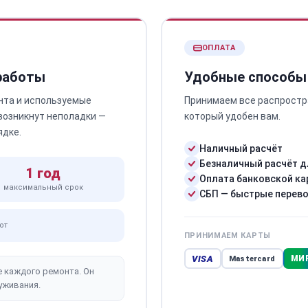
ОПЛАТА
 работы
Удобные способы
нта и используемые
Принимаем все распростр
 возникнут неполадки —
который удобен вам.
ядке.
Наличный расчёт
Безналичный расчёт д
1 год
Оплата банковской ка
максимальный срок
СБП — быстрые перев
от
ПРИНИМАЕМ КАРТЫ
VISA
МИ
Mastercard
е каждого ремонта. Он
уживания.