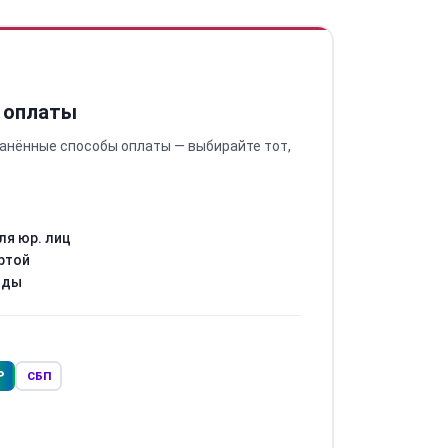
 оплаты
анённые способы оплаты — выбирайте тот,
ля юр. лиц
ртой
оды
Р
СБП