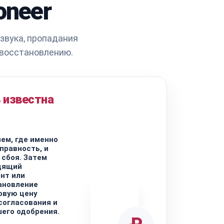
oneer
звука, пропадания
 восстановлению.
 известна
ем, где именно
правность, и
 сбоя. Затем
дящий
нт или
ановление
овую цену
согласования и
шего одобрения.