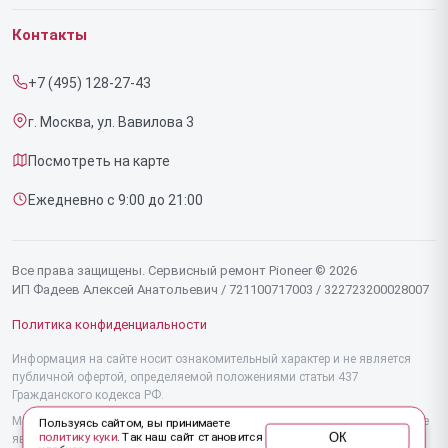
Гарантия
Роботов-пылесосов
Контакты
Прайс-лист
Напольных пылесосов
+7 (495) 128-27-43
Срочный ремонт
Эффекторов
г. Москва, ул. Вавилова 3
Доставка и способы оплаты
Фенов
Посмотреть на карте
Диагностика
Утюгов
Ежедневно с 9:00 до 21:00
Контакты
Увлажнителей воздуха
Стайлеров
Все права защищены. Сервисный ремонт Pioneer © 2026
ИП Фадеев Алексей Анатольевич / 721100717003 / 322723200028007
Секвенсоров
Политика конфиденциальности
Отпаривателей
Информация на сайте носит ознакомительный характер и не является
публичной офертой, определяемой положениями статьи 437
Наушников
Гражданского кодекса РФ.
Микшерных пультов
Мы специализируемся на обслуживании и ремонте техники Pioneer, но не
Пользуясь сайтом, вы принимаете
ОК
политику куки
. Так наш сайт становится
являемся их официальным представителем. Предоставляем