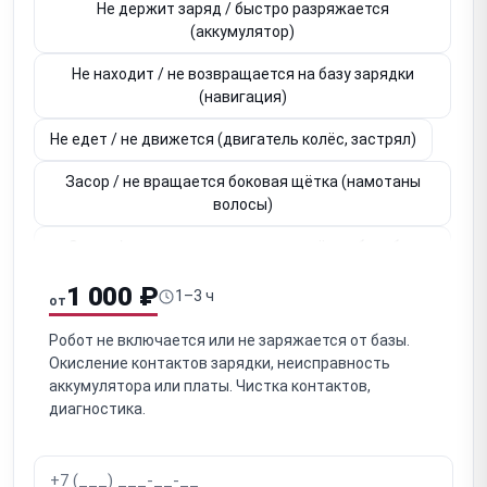
Не держит заряд / быстро разряжается
(аккумулятор)
Не находит / не возвращается на базу зарядки
(навигация)
Не едет / не движется (двигатель колёс, застрял)
Засор / не вращается боковая щётка (намотаны
волосы)
Засор / не вращается основная щётка-барабан
(намотаны волосы)
1 000 ₽
1–3 ч
от
Слабое всасывание (засор фильтра, пылесборника,
тракта)
Робот не включается или не заряжается от базы.
Окисление контактов зарядки, неисправность
Застрял / не выбирается / едет в стену (датчики
аккумулятора или платы. Чистка контактов,
препятствий/обрыва)
диагностика.
Не работает лидар / навигация (LiDAR — от удара)
Не работает мокрая уборка / вибромоп / резервуар