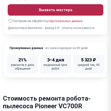
воды
Вызвать мастера
Не работает Wi-Fi / приложение (нет управления со
смартфона)
Согласен на обработку
персональных данных
Диагностика бесплатно · выезд 0 ₽ · оплата после ремонта
Шум / стук / скрип колеса (подвеска, подшипник)
Не работает база зарядки (нет зарядки, нет связи)
из заказ-нарядов за 90 дней
Проверяемые данные
Не работает самоочистка / мешок для пыли (у
моделей с базой-пылесосом)
21%
3–4 дня
5 323 ₽
Посторонний запах / запах горелого (двигатель,
ремонтов в день
медианный срок
средний чек, 90
засор)
обращения
работ
дней
Неисправна плата управления / процессор
навигации
Стоимость ремонта робота-
пылесоса Pioneer VC700R