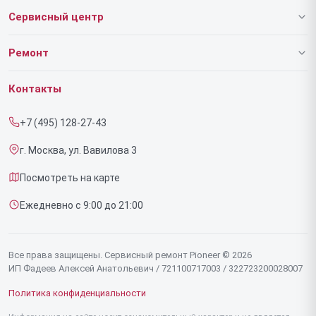
Сервисный центр
О нашем сервисе
Ремонт
Гарантия
Роботов-пылесосов
Контакты
Прайс-лист
Напольных пылесосов
+7 (495) 128-27-43
Срочный ремонт
Эффекторов
г. Москва, ул. Вавилова 3
Доставка и способы оплаты
Фенов
Посмотреть на карте
Диагностика
Утюгов
Ежедневно с 9:00 до 21:00
Контакты
Увлажнителей воздуха
Стайлеров
Все права защищены. Сервисный ремонт Pioneer © 2026
ИП Фадеев Алексей Анатольевич / 721100717003 / 322723200028007
Секвенсоров
Политика конфиденциальности
Отпаривателей