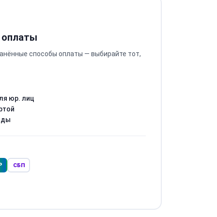
 оплаты
анённые способы оплаты — выбирайте тот,
ля юр. лиц
ртой
оды
Р
СБП