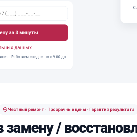
Се
ену за 3 минуты
льных данных
ания · Работаем ежедневно с 9:00 до
Честный ремонт · Прозрачные цены · Гарантия результата
в замену / восстано