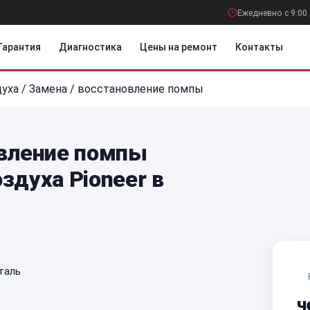
Ежедневно с 9:00 
Гарантия
Диагностика
Цены на ремонт
Контакты
духа
/
Замена / восстановление помпы
овление помпы
здуха Pioneer в
таль
ч