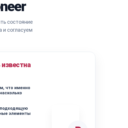
neer
ить состояние
а и согласуем
 известна
м, что именно
 насколько
 подходящую
ьные элементы