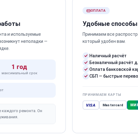
ОПЛАТА
 работы
Удобные способы
нта и используемые
Принимаем все распростр
 возникнут неполадки —
который удобен вам.
ядке.
Наличный расчёт
Безналичный расчёт д
1 год
Оплата банковской ка
максимальный срок
СБП — быстрые перев
от
ПРИНИМАЕМ КАРТЫ
VISA
МИ
Mastercard
е каждого ремонта. Он
уживания.